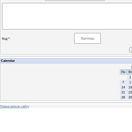
Код *:
Calendar
Пн
Вт
1
7
8
14
15
21
22
28
29
Повна версія сайту