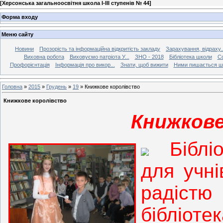
[
Херсонська загальноосвітня школа І-ІІІ ступенів № 44
]
Форма входу
Меню сайту
Новини
Прозорість та інформаційна відкритість закладу
Зарахування, відраху..
Виховна робота
Виховуємо патріота У...
ЗНО - 2018
Бібліотека школи
Со
Профорієнтація
Інформація про викор...
Знати, щоб вижити
Ними пишається ш
Головна
»
2015
»
Грудень
»
19
» Книжкове королівство
Книжкове королівство
Книжкове
Біблі
для учні
радіс
бібліот