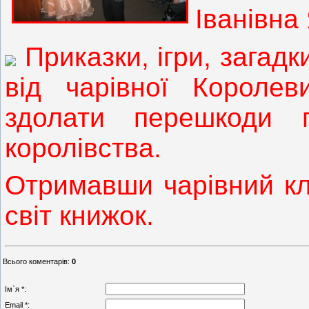
Іванівна
Приказки, ігри, загадк
від чарівної Корол
здолати перешкоди 
королівства.
Отримавши чарівний кл
світ книжок.
Всього коментарів
:
0
Ім`я *:
Email *: